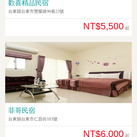
歡喜精品民宿
台東縣台東市豐榮路90巷23號
NT$5,500
起
菲哥民宿
台東縣台東市仁昌街183號
NT$6,000
起