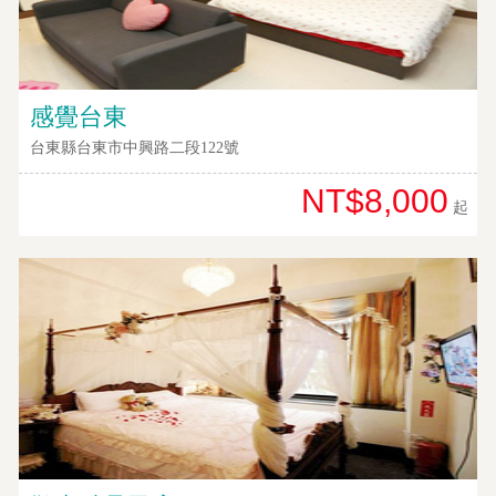
感覺台東
台東縣台東市中興路二段122號
NT$8,000
起