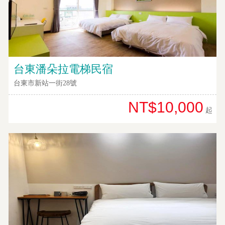
台東潘朵拉電梯民宿
台東市新站一街28號
NT$10,000
起