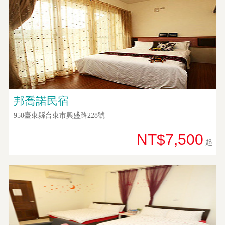
邦喬諾民宿
950臺東縣台東市興盛路228號
NT$7,500
起