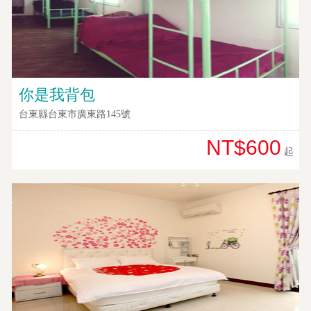
你是我背包
台東縣台東市廣東路145號
NT$600
起