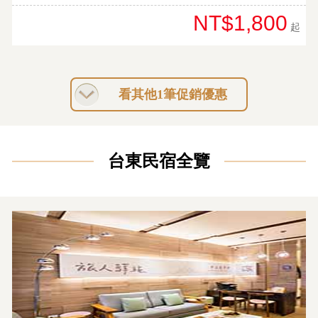
NT$1,800
起
看其他1筆促銷優惠
台東民宿全覽