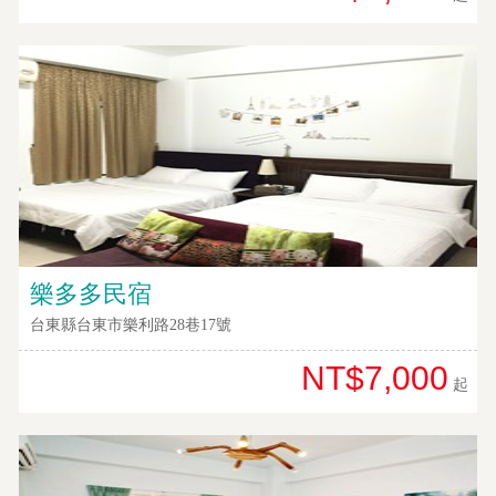
樂多多民宿
台東縣台東市樂利路28巷17號
NT$7,000
起