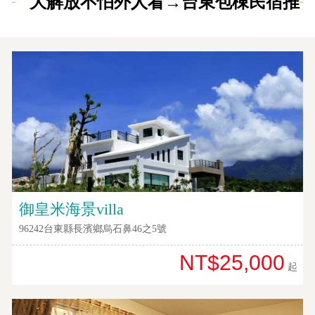
大解放不怕外人看→台東包棟民宿推
劃
商
薦
品
宣
傳
御皇米海景villa
96242台東縣長濱鄉烏石鼻46之5號
NT$25,000
起