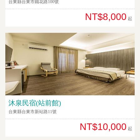
台東縣台東市鐵花路100號
NT$8,000
起
沐泉民宿(站前館)
台東縣台東市新站路11號
NT$10,000
起