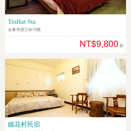
TinHat Sta
台東市浙江街70號
NT$9,800
起
鐵花村民宿