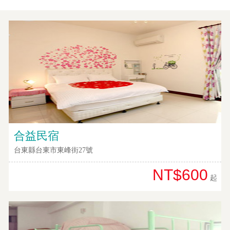
合益民宿
台東縣台東市東峰街27號
NT$600
起