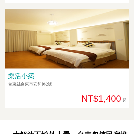
提
案
飯
店
合
作
廠
樂活小築
商
台東縣台東市安和路2號
合
作
NT$1,400
起
旅
伴
計