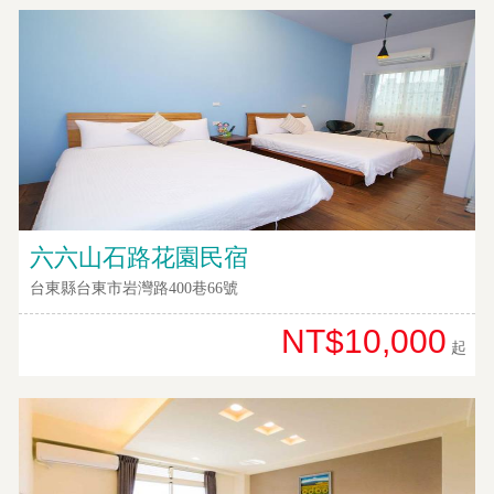
六六山石路花園民宿
台東縣台東市岩灣路400巷66號
NT$10,000
起